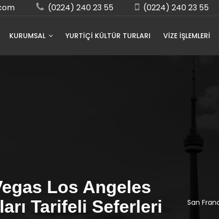
.com
(0224) 240 23 55
(0224) 240 23 55
KURUMSAL
YURTİÇİ KÜLTÜR TURLARI
VIZE İŞLEMLERI
Vegas Los Angeles
arı Tarifeli Seferleri
San Franc